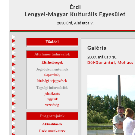
Érdi
Lengyel-Magyar Kulturális Egyesület
2030 Érd, Alsó utca 9.
Főoldal
Galéria
Általános tudnivalók
2009. május 9-10.
Elérhetőségek
Dél-Dunántúl, Mohács
Jogi dokumentumok
alapszabály
bírósági bejegyzések
Tagsági információk
jelentkezés
tagjaink
vezetőség
Programjaink
Aktualitások
Ezévi munkaterv