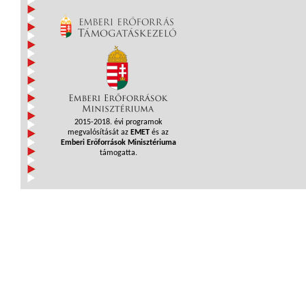
2015-2018. évi programok
megvalósítását az
EMET
és az
Emberi Erőforrások Minisztériuma
támogatta.