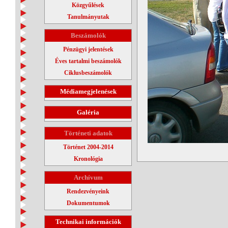
Közgyűlések
Tanulmányutak
Beszámolók
Pénzügyi jelentések
Éves tartalmi beszámolók
Ciklusbeszámolók
Médiamegjelenések
Galéria
Történeti adatok
Történet 2004-2014
Kronológia
Archívum
Rendezvényeink
Dokumentumok
Technikai információk