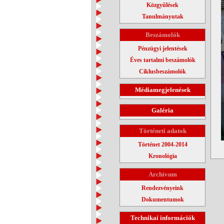
Közgyűlések
Tanulmányutak
Beszámolók
Pénzügyi jelentések
Éves tartalmi beszámolók
Ciklusbeszámolók
Médiamegjelenések
Galéria
Történeti adatok
Történet 2004-2014
Kronológia
Archívum
Rendezvényeink
Dokumentumok
Technikai információk