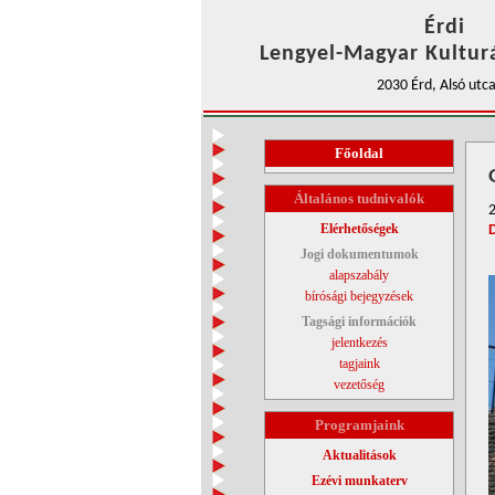
Érdi
Lengyel-Magyar Kulturá
2030 Érd, Alsó utca
Főoldal
Általános tudnivalók
2
Elérhetőségek
Jogi dokumentumok
alapszabály
bírósági bejegyzések
Tagsági információk
jelentkezés
tagjaink
vezetőség
Programjaink
Aktualitások
Ezévi munkaterv