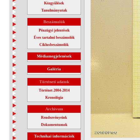
Közgyűlések
Tanulmányutak
Beszámolók
Pénzügyi jelentések
Éves tartalmi beszámolók
Ciklusbeszámolók
Médiamegjelenések
Galéria
Történeti adatok
Történet 2004-2014
Kronológia
Archívum
Rendezvényeink
Dokumentumok
Technikai információk