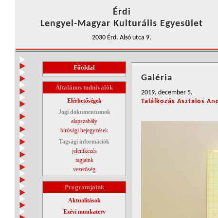
Érdi
Lengyel-Magyar Kulturális Egyesület
2030 Érd, Alsó utca 9.
Főoldal
Galéria
Általános tudnivalók
2019. december 5.
Elérhetőségek
Találkozás Asztalos An
Jogi dokumentumok
alapszabály
bírósági bejegyzések
Tagsági információk
jelentkezés
tagjaink
vezetőség
Programjaink
Aktualitások
Ezévi munkaterv