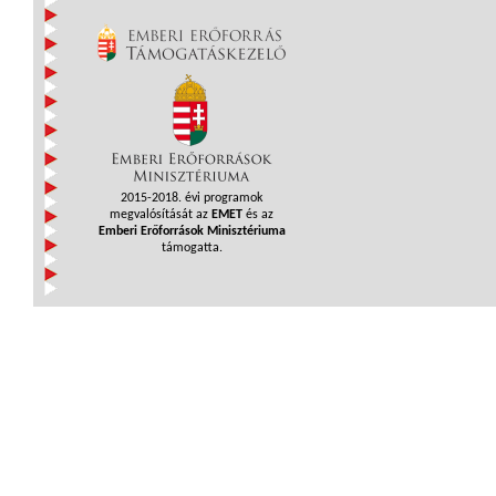
2015-2018. évi programok
megvalósítását az
EMET
és az
Emberi Erőforrások Minisztériuma
támogatta.