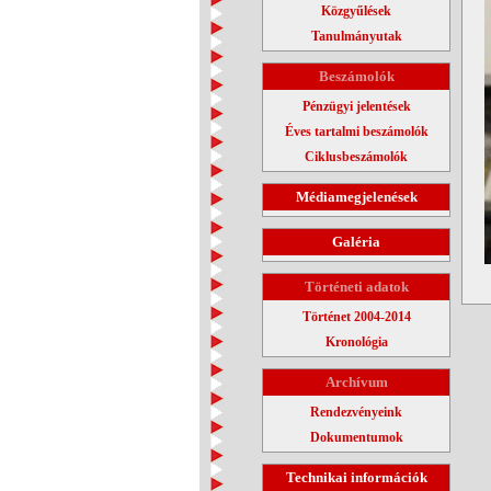
Közgyűlések
Tanulmányutak
Beszámolók
Pénzügyi jelentések
Éves tartalmi beszámolók
Ciklusbeszámolók
Médiamegjelenések
Galéria
Történeti adatok
Történet 2004-2014
Kronológia
Archívum
Rendezvényeink
Dokumentumok
Technikai információk