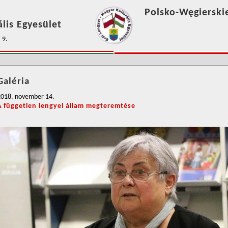
Polsko-Węgierski
lis Egyesület
 9.
Galéria
2018. november 14.
A független lengyel állam megteremtése