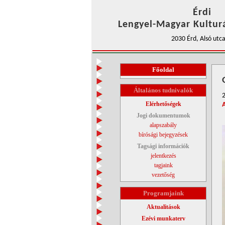
Érdi
Lengyel-Magyar Kulturá
2030 Érd, Alsó utca
Főoldal
Általános tudnivalók
Elérhetőségek
Jogi dokumentumok
alapszabály
bírósági bejegyzések
Tagsági információk
jelentkezés
tagjaink
vezetőség
Programjaink
Aktualitások
Ezévi munkaterv