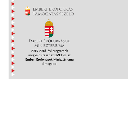
2015-2018. évi programok
megvalósítását az
EMET
és az
Emberi Erőforrások Minisztériuma
támogatta.