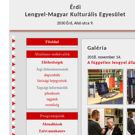
Érdi
Lengyel-Magyar Kulturális Egyesület
2030 Érd, Alsó utca 9.
Főoldal
Galéria
Általános tudnivalók
2018. november 14.
Elérhetőségek
A független lengyel ál
Jogi dokumentumok
alapszabály
bírósági bejegyzések
Tagsági információk
jelentkezés
tagjaink
vezetőség
Programjaink
Aktualitások
Ezévi munkaterv