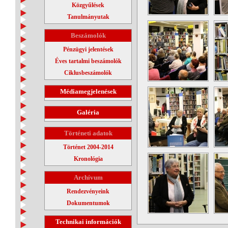
Közgyűlések
Tanulmányutak
Beszámolók
Pénzügyi jelentések
Éves tartalmi beszámolók
Ciklusbeszámolók
Médiamegjelenések
Galéria
Történeti adatok
Történet 2004-2014
Kronológia
Archívum
Rendezvényeink
Dokumentumok
Technikai információk