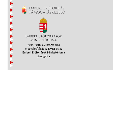
2015-2018. évi programok
megvalósítását az
EMET
és az
Emberi Erőforrások Minisztériuma
támogatta.