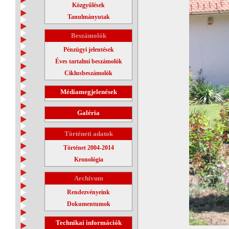
Közgyűlések
Tanulmányutak
Beszámolók
Pénzügyi jelentések
Éves tartalmi beszámolók
Ciklusbeszámolók
Médiamegjelenések
Galéria
Történeti adatok
Történet 2004-2014
Kronológia
Archívum
Rendezvényeink
Dokumentumok
Technikai információk