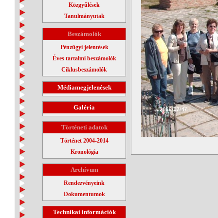
Közgyűlések
Tanulmányutak
Beszámolók
Pénzügyi jelentések
Éves tartalmi beszámolók
Ciklusbeszámolók
Médiamegjelenések
Galéria
Történeti adatok
Történet 2004-2014
Kronológia
Archívum
Rendezvényeink
Dokumentumok
Technikai információk