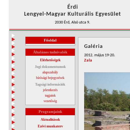
Érdi
Lengyel-Magyar Kulturális Egyesület
2030 Érd, Alsó utca 9.
Főoldal
Galéria
Általános tudnivalók
2012. május 19-20.
Elérhetőségek
Zala
Jogi dokumentumok
alapszabály
bírósági bejegyzések
Tagsági információk
jelentkezés
tagjaink
vezetőség
Programjaink
Aktualitások
Ezévi munkaterv