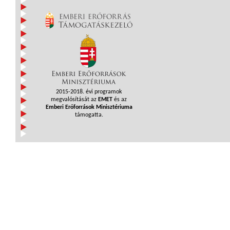
2015-2018. évi programok
megvalósítását az
EMET
és az
Emberi Erőforrások Minisztériuma
támogatta.