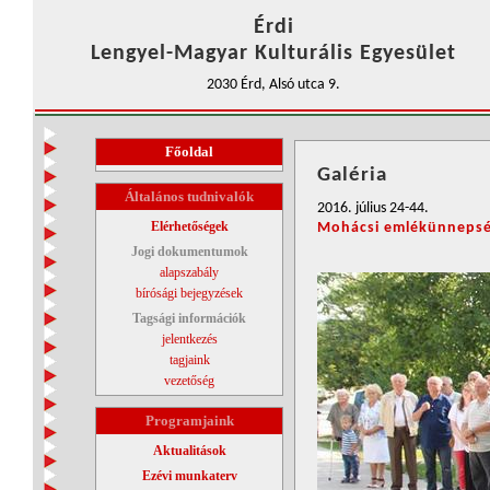
Érdi
Lengyel-Magyar Kulturális Egyesület
2030 Érd, Alsó utca 9.
Főoldal
Galéria
Általános tudnivalók
2016. július 24-44.
Elérhetőségek
Mohácsi emlékünneps
Jogi dokumentumok
alapszabály
bírósági bejegyzések
Tagsági információk
jelentkezés
tagjaink
vezetőség
Programjaink
Aktualitások
Ezévi munkaterv