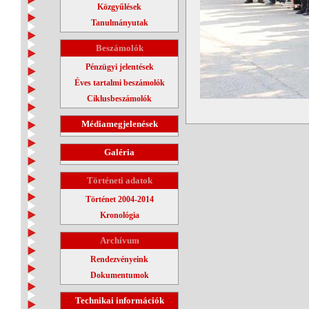
Közgyűlések
Tanulmányutak
Beszámolók
Pénzügyi jelentések
Éves tartalmi beszámolók
Ciklusbeszámolók
Médiamegjelenések
Galéria
Történeti adatok
Történet 2004-2014
Kronológia
Archívum
Rendezvényeink
Dokumentumok
Technikai információk