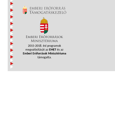
2015-2018. évi programok
megvalósítását az
EMET
és az
Emberi Erőforrások Minisztériuma
támogatta.