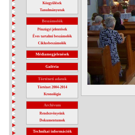
Közgyűlések
Tanulmányutak
Beszámolók
Pénzügyi jelentések
Éves tartalmi beszámolók
Ciklusbeszámolók
Médiamegjelenések
Galéria
Történeti adatok
Történet 2004-2014
Kronológia
Archívum
Rendezvényeink
Dokumentumok
Technikai információk