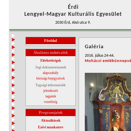
Érdi
Lengyel-Magyar Kulturális Egyesület
2030 Érd, Alsó utca 9.
Főoldal
Galéria
Általános tudnivalók
2016. július 24-44.
Elérhetőségek
Mohácsi emlékünneps
Jogi dokumentumok
alapszabály
bírósági bejegyzések
Tagsági információk
jelentkezés
tagjaink
vezetőség
Programjaink
Aktualitások
Ezévi munkaterv