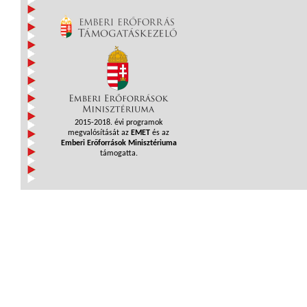
2015-2018. évi programok
megvalósítását az
EMET
és az
Emberi Erőforrások Minisztériuma
támogatta.