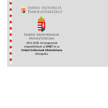
2015-2018. évi programok
megvalósítását az
EMET
és az
Emberi Erőforrások Minisztériuma
támogatta.