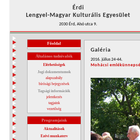
Érdi
Lengyel-Magyar Kulturális Egyesület
2030 Érd, Alsó utca 9.
Főoldal
Galéria
Általános tudnivalók
2016. július 24-44.
Elérhetőségek
Mohácsi emlékünneps
Jogi dokumentumok
alapszabály
bírósági bejegyzések
Tagsági információk
jelentkezés
tagjaink
vezetőség
Programjaink
Aktualitások
Ezévi munkaterv