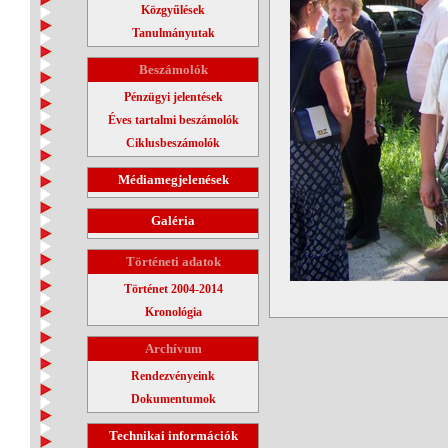
Közgyűlések
Tanulmányutak
Beszámolók
Pénzügyi jelentések
Éves tartalmi beszámolók
Ciklusbeszámolók
Médiamegjelenések
Galéria
Történeti adatok
Történet 2004-2014
Kronológia
Archívum
Rendezvényeink
Dokumentumok
Technikai információk