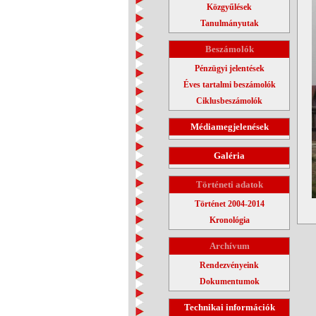
Közgyűlések
Tanulmányutak
Beszámolók
Pénzügyi jelentések
Éves tartalmi beszámolók
Ciklusbeszámolók
Médiamegjelenések
Galéria
Történeti adatok
Történet 2004-2014
Kronológia
Archívum
Rendezvényeink
Dokumentumok
Technikai információk