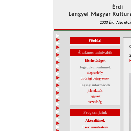
Érdi
Lengyel-Magyar Kulturá
2030 Érd, Alsó utca
Főoldal
Általános tudnivalók
2
Elérhetőségek
Jogi dokumentumok
alapszabály
bírósági bejegyzések
Tagsági információk
jelentkezés
tagjaink
vezetőség
Programjaink
Aktualitások
Ezévi munkaterv