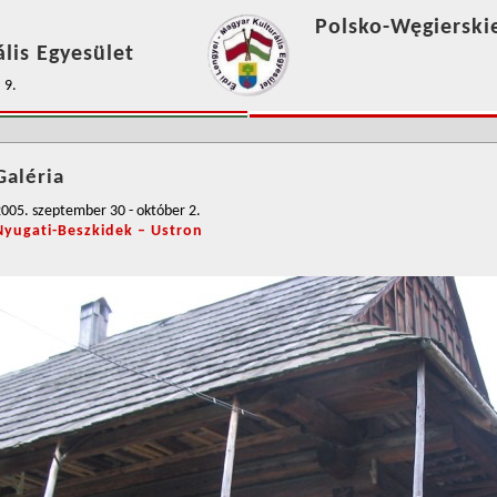
Polsko-Węgierski
lis Egyesület
 9.
Galéria
005. szeptember 30 - október 2.
Nyugati-Beszkidek – Ustron