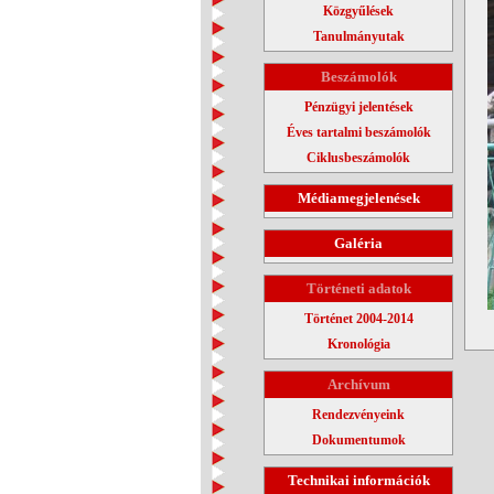
Közgyűlések
Tanulmányutak
Beszámolók
Pénzügyi jelentések
Éves tartalmi beszámolók
Ciklusbeszámolók
Médiamegjelenések
Galéria
Történeti adatok
Történet 2004-2014
Kronológia
Archívum
Rendezvényeink
Dokumentumok
Technikai információk