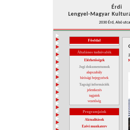
Érdi
Lengyel-Magyar Kulturá
2030 Érd, Alsó utca
Főoldal
Általános tudnivalók
2
Elérhetőségek
Jogi dokumentumok
alapszabály
bírósági bejegyzések
Tagsági információk
jelentkezés
tagjaink
vezetőség
Programjaink
Aktualitások
Ezévi munkaterv