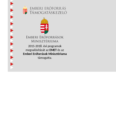
2015-2018. évi programok
megvalósítását az
EMET
és az
Emberi Erőforrások Minisztériuma
támogatta.