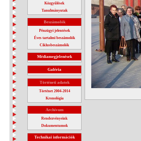
Közgyűlések
Tanulmányutak
Beszámolók
Pénzügyi jelentések
Éves tartalmi beszámolók
Ciklusbeszámolók
Médiamegjelenések
Galéria
Történeti adatok
Történet 2004-2014
Kronológia
Archívum
Rendezvényeink
Dokumentumok
Technikai információk