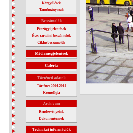
Közgyűlések
Tanulmányutak
Beszámolók
Pénzügyi jelentések
Éves tartalmi beszámolók
Ciklusbeszámolók
Médiamegjelenések
Galéria
Történeti adatok
Történet 2004-2014
Kronológia
Archívum
Rendezvényeink
Dokumentumok
Technikai információk