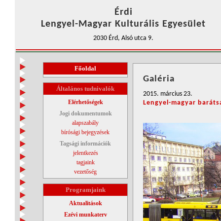
Érdi
Lengyel-Magyar Kulturális Egyesület
2030 Érd, Alsó utca 9.
Főoldal
Galéria
Általános tudnivalók
2015. március 23.
Elérhetőségek
Lengyel-magyar baráts
Jogi dokumentumok
alapszabály
bírósági bejegyzések
Tagsági információk
jelentkezés
tagjaink
vezetőség
Programjaink
Aktualitások
Ezévi munkaterv