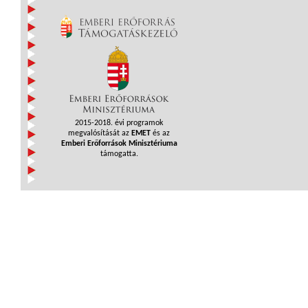
2015-2018. évi programok
megvalósítását az
EMET
és az
Emberi Erőforrások Minisztériuma
támogatta.