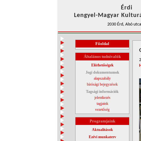
Érdi
Lengyel-Magyar Kulturá
2030 Érd, Alsó utca
Főoldal
Általános tudnivalók
2
Elérhetőségek
Jogi dokumentumok
alapszabály
bírósági bejegyzések
Tagsági információk
jelentkezés
tagjaink
vezetőség
Programjaink
Aktualitások
Ezévi munkaterv