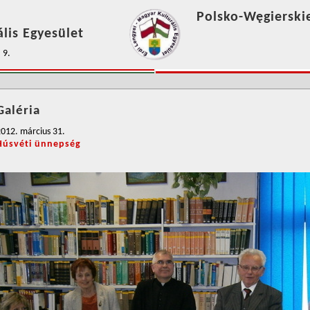
Polsko-Węgierski
lis Egyesület
 9.
Galéria
012. március 31.
Húsvéti ünnepség