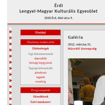
Érdi
Lengyel-Magyar Kulturális Egyesület
2030 Érd, Alsó utca 9.
Főoldal
Galéria
Általános tudnivalók
2012. március 31.
Elérhetőségek
Húsvéti ünnepség
Jogi dokumentumok
alapszabály
bírósági bejegyzések
Tagsági információk
jelentkezés
tagjaink
vezetőség
Programjaink
Aktualitások
Ezévi munkaterv