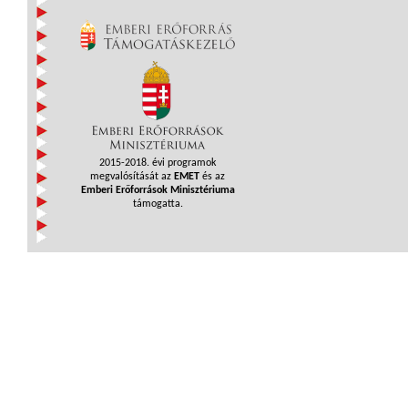
2015-2018. évi programok
megvalósítását az
EMET
és az
Emberi Erőforrások Minisztériuma
támogatta.