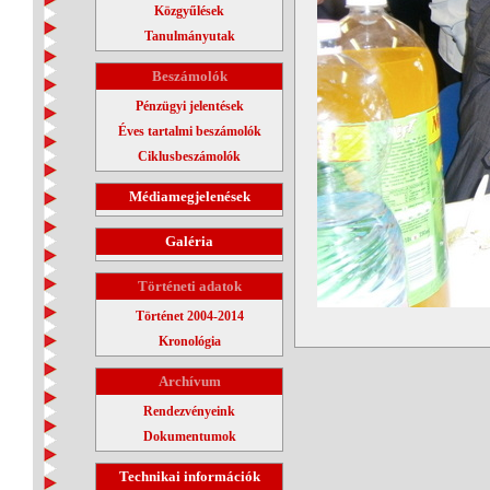
Közgyűlések
Tanulmányutak
Beszámolók
Pénzügyi jelentések
Éves tartalmi beszámolók
Ciklusbeszámolók
Médiamegjelenések
Galéria
Történeti adatok
Történet 2004-2014
Kronológia
Archívum
Rendezvényeink
Dokumentumok
Technikai információk