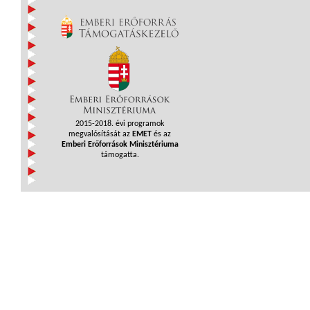
2015-2018. évi programok
megvalósítását az
EMET
és az
Emberi Erőforrások Minisztériuma
támogatta.