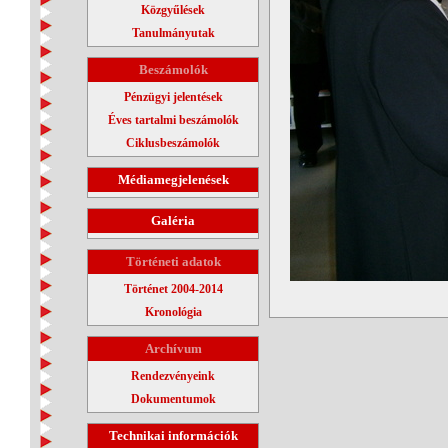
Közgyűlések
Tanulmányutak
Beszámolók
Pénzügyi jelentések
Éves tartalmi beszámolók
Ciklusbeszámolók
Médiamegjelenések
Galéria
Történeti adatok
Történet 2004-2014
Kronológia
Archívum
Rendezvényeink
Dokumentumok
Technikai információk