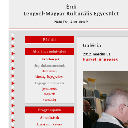
Érdi
Lengyel-Magyar Kulturális Egyesület
2030 Érd, Alsó utca 9.
Főoldal
Galéria
Általános tudnivalók
2012. március 31.
Elérhetőségek
Húsvéti ünnepség
Jogi dokumentumok
alapszabály
bírósági bejegyzések
Tagsági információk
jelentkezés
tagjaink
vezetőség
Programjaink
Aktualitások
Ezévi munkaterv