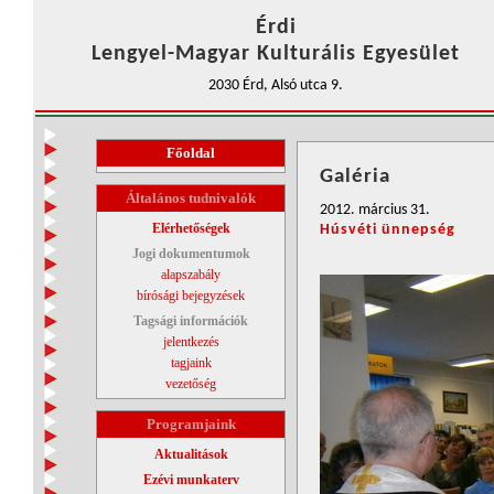
Érdi
Lengyel-Magyar Kulturális Egyesület
2030 Érd, Alsó utca 9.
Főoldal
Galéria
Általános tudnivalók
2012. március 31.
Elérhetőségek
Húsvéti ünnepség
Jogi dokumentumok
alapszabály
bírósági bejegyzések
Tagsági információk
jelentkezés
tagjaink
vezetőség
Programjaink
Aktualitások
Ezévi munkaterv