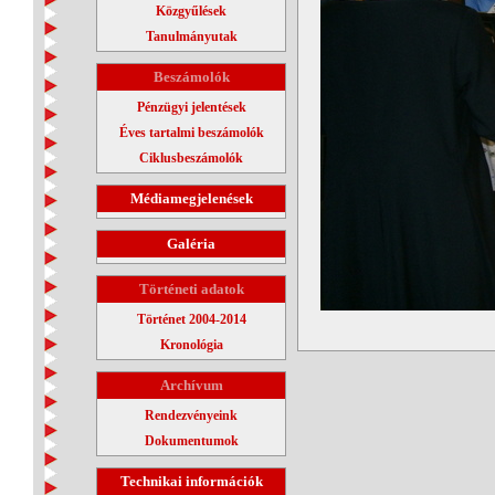
Közgyűlések
Tanulmányutak
Beszámolók
Pénzügyi jelentések
Éves tartalmi beszámolók
Ciklusbeszámolók
Médiamegjelenések
Galéria
Történeti adatok
Történet 2004-2014
Kronológia
Archívum
Rendezvényeink
Dokumentumok
Technikai információk