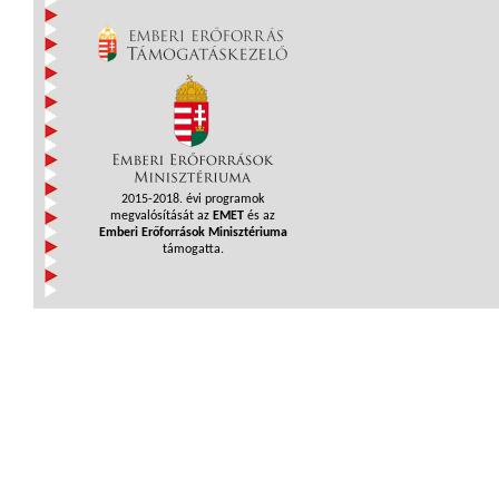
2015-2018. évi programok
megvalósítását az
EMET
és az
Emberi Erőforrások Minisztériuma
támogatta.