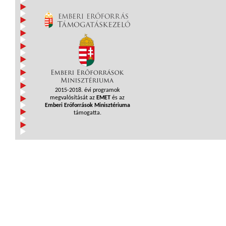
2015-2018. évi programok
megvalósítását az
EMET
és az
Emberi Erőforrások Minisztériuma
támogatta.