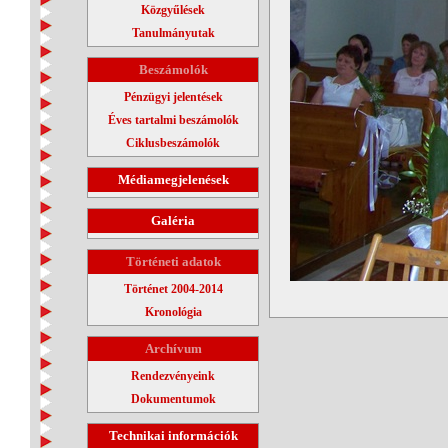
Közgyűlések
Tanulmányutak
Beszámolók
Pénzügyi jelentések
Éves tartalmi beszámolók
Ciklusbeszámolók
Médiamegjelenések
Galéria
Történeti adatok
Történet 2004-2014
Kronológia
Archívum
Rendezvényeink
Dokumentumok
Technikai információk