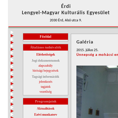
Érdi
Lengyel-Magyar Kulturális Egyesület
2030 Érd, Alsó utca 9.
Főoldal
Galéria
Általános tudnivalók
2015. július 25.
Elérhetőségek
Ünnepség a mohácsi em
Jogi dokumentumok
alapszabály
bírósági bejegyzések
Tagsági információk
jelentkezés
tagjaink
vezetőség
Programjaink
Aktualitások
Ezévi munkaterv