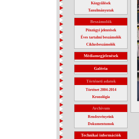
Közgyűlések
Tanulmányutak
Beszámolók
Pénzügyi jelentések
Éves tartalmi beszámolók
Ciklusbeszámolók
Médiamegjelenések
Galéria
Történeti adatok
Történet 2004-2014
Kronológia
Archívum
Rendezvényeink
Dokumentumok
Technikai információk