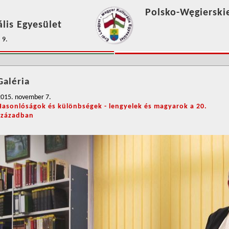
Polsko-Węgierski
lis Egyesület
 9.
Galéria
2015. november 7.
Hasonlóságok és különbségek - lengyelek és magyarok a 20.
században