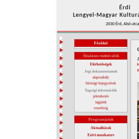
Érdi
Lengyel-Magyar Kulturá
2030 Érd, Alsó utca
Főoldal
Általános tudnivalók
Elérhetőségek
Jogi dokumentumok
alapszabály
bírósági bejegyzések
Tagsági információk
jelentkezés
tagjaink
vezetőség
Programjaink
Aktualitások
Ezévi munkaterv