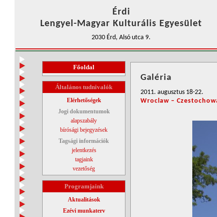
Érdi
Lengyel-Magyar Kulturális Egyesület
2030 Érd, Alsó utca 9.
Főoldal
Galéria
Általános tudnivalók
2011. augusztus 18-22.
Elérhetőségek
Wroclaw – Czestochow
Jogi dokumentumok
alapszabály
bírósági bejegyzések
Tagsági információk
jelentkezés
tagjaink
vezetőség
Programjaink
Aktualitások
Ezévi munkaterv