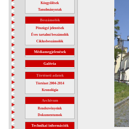
Közgyűlések
Tanulmányutak
Beszámolók
Pénzügyi jelentések
Éves tartalmi beszámolók
Ciklusbeszámolók
Médiamegjelenések
Galéria
Történeti adatok
Történet 2004-2014
Kronológia
Archívum
Rendezvényeink
Dokumentumok
Technikai információk