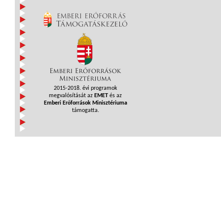
2015-2018. évi programok
megvalósítását az
EMET
és az
Emberi Erőforrások Minisztériuma
támogatta.