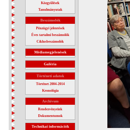
Közgyűlések
Tanulmányutak
Beszámolók
Pénzügyi jelentések
Éves tartalmi beszámolók
Ciklusbeszámolók
Médiamegjelenések
Galéria
Történeti adatok
Történet 2004-2014
Kronológia
Archívum
Rendezvényeink
Dokumentumok
Technikai információk