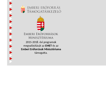
2015-2018. évi programok
megvalósítását az
EMET
és az
Emberi Erőforrások Minisztériuma
támogatta.