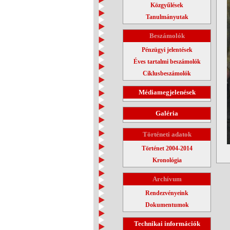
Közgyűlések
Tanulmányutak
Beszámolók
Pénzügyi jelentések
Éves tartalmi beszámolók
Ciklusbeszámolók
Médiamegjelenések
Galéria
Történeti adatok
Történet 2004-2014
Kronológia
Archívum
Rendezvényeink
Dokumentumok
Technikai információk