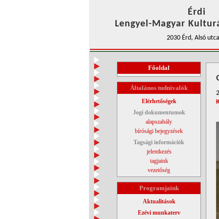
Érdi
Lengyel-Magyar Kulturá
2030 Érd, Alsó utca
Főoldal
Általános tudnivalók
Elérhetőségek
Jogi dokumentumok
alapszabály
bírósági bejegyzések
Tagsági információk
jelentkezés
tagjaink
vezetőség
Programjaink
Aktualitások
Ezévi munkaterv