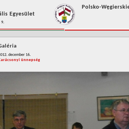
Polsko-Węgierski
lis Egyesület
 9.
Galéria
2012. december 16.
Karácsonyi ünnepség