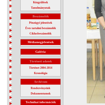
Közgyűlések
Tanulmányutak
Beszámolók
Pénzügyi jelentések
Éves tartalmi beszámolók
Ciklusbeszámolók
Médiamegjelenések
Galéria
Történeti adatok
Történet 2004-2014
Kronológia
Archívum
Rendezvényeink
Dokumentumok
Technikai információk