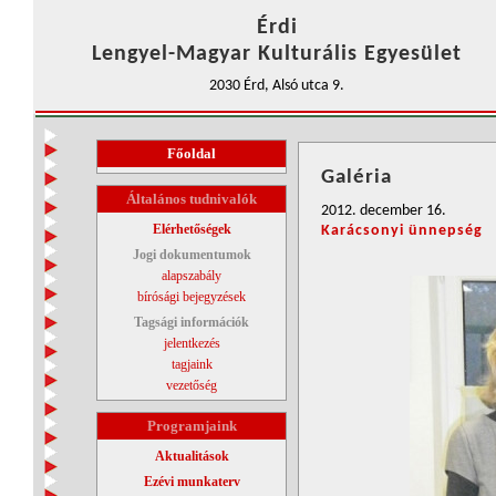
Érdi
Lengyel-Magyar Kulturális Egyesület
2030 Érd, Alsó utca 9.
Főoldal
Galéria
Általános tudnivalók
2012. december 16.
Elérhetőségek
Karácsonyi ünnepség
Jogi dokumentumok
alapszabály
bírósági bejegyzések
Tagsági információk
jelentkezés
tagjaink
vezetőség
Programjaink
Aktualitások
Ezévi munkaterv