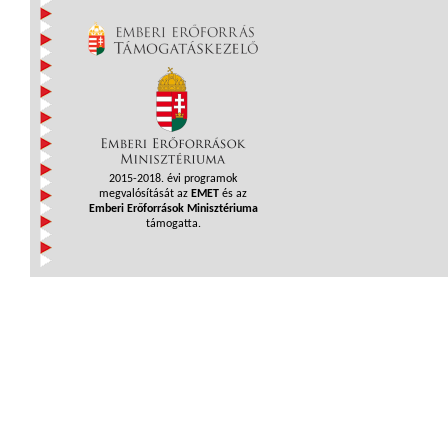
2015-2018. évi programok
megvalósítását az
EMET
és az
Emberi Erőforrások Minisztériuma
támogatta.