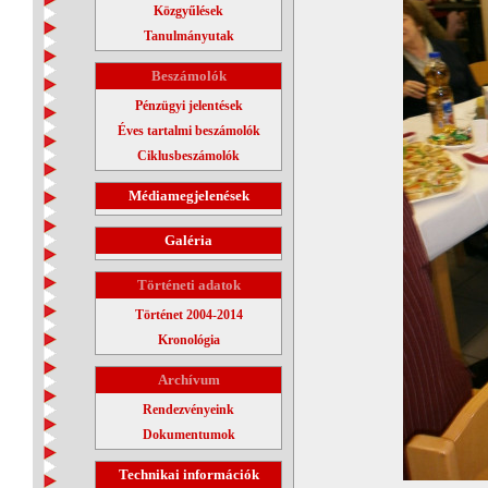
Közgyűlések
Tanulmányutak
Beszámolók
Pénzügyi jelentések
Éves tartalmi beszámolók
Ciklusbeszámolók
Médiamegjelenések
Galéria
Történeti adatok
Történet 2004-2014
Kronológia
Archívum
Rendezvényeink
Dokumentumok
Technikai információk