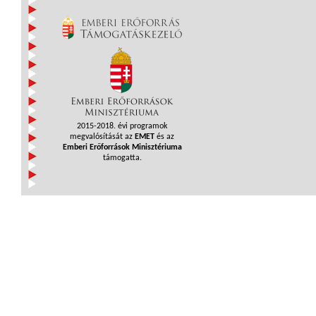
2015-2018. évi programok
megvalósítását az
EMET
és az
Emberi Erőforrások Minisztériuma
támogatta.