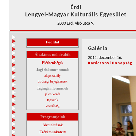
Érdi
Lengyel-Magyar Kulturális Egyesület
2030 Érd, Alsó utca 9.
Főoldal
Galéria
Általános tudnivalók
2012. december 16.
Elérhetőségek
Karácsonyi ünnepség
Jogi dokumentumok
alapszabály
bírósági bejegyzések
Tagsági információk
jelentkezés
tagjaink
vezetőség
Programjaink
Aktualitások
Ezévi munkaterv