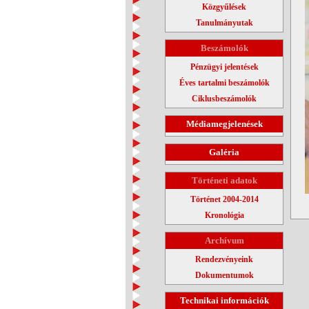
Közgyűlések
Tanulmányutak
Beszámolók
Pénzügyi jelentések
Éves tartalmi beszámolók
Ciklusbeszámolók
Médiamegjelenések
Galéria
Történeti adatok
Történet 2004-2014
Kronológia
Archívum
Rendezvényeink
Dokumentumok
Technikai információk