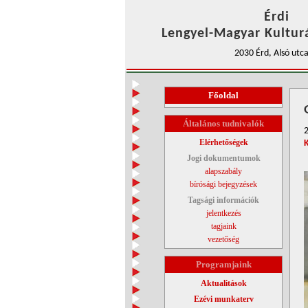
Érdi
Lengyel-Magyar Kulturá
2030 Érd, Alsó utca
Főoldal
Általános tudnivalók
Elérhetőségek
Jogi dokumentumok
alapszabály
bírósági bejegyzések
Tagsági információk
jelentkezés
tagjaink
vezetőség
Programjaink
Aktualitások
Ezévi munkaterv