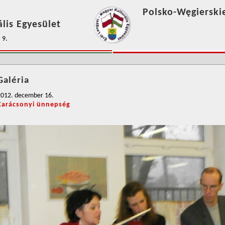
Polsko-Węgierski
lis Egyesület
 9.
Galéria
2012. december 16.
Karácsonyi ünnepség