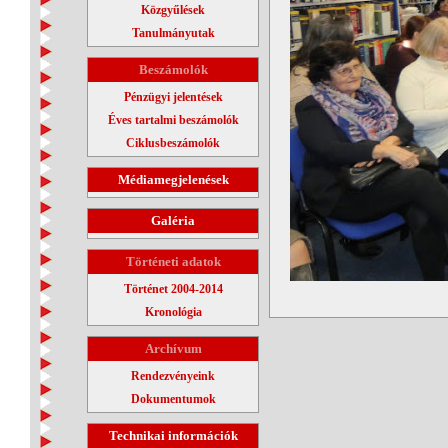
Közgyűlések
Tanulmányutak
Beszámolók
Pénzügyi jelentések
Éves tartalmi beszámolók
Ciklusbeszámolók
Médiamegjelenések
Galéria
Történeti adatok
Történet 2004-2014
Kronológia
Archívum
Rendezvényeink
Dokumentumok
Technikai információk