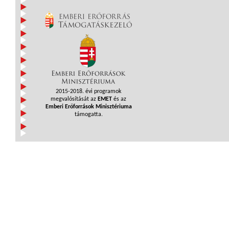
2015-2018. évi programok
megvalósítását az
EMET
és az
Emberi Erőforrások Minisztériuma
támogatta.