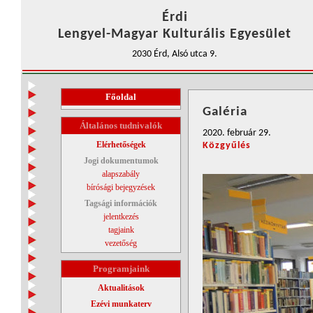
Érdi
Lengyel-Magyar Kulturális Egyesület
2030 Érd, Alsó utca 9.
Főoldal
Galéria
Általános tudnivalók
2020. február 29.
Elérhetőségek
Közgyűlés
Jogi dokumentumok
alapszabály
bírósági bejegyzések
Tagsági információk
jelentkezés
tagjaink
vezetőség
Programjaink
Aktualitások
Ezévi munkaterv