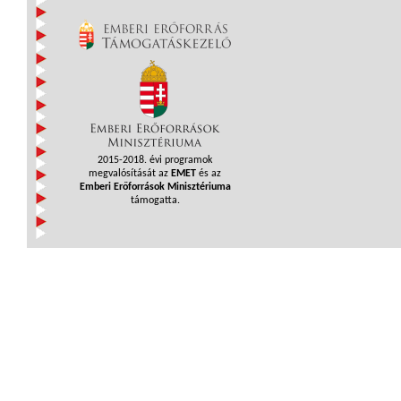
2015-2018. évi programok
megvalósítását az
EMET
és az
Emberi Erőforrások Minisztériuma
támogatta.