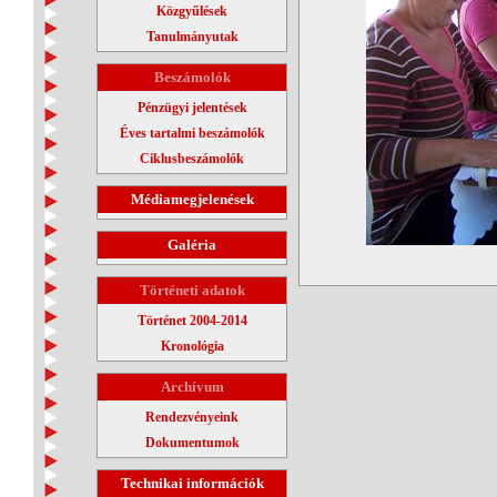
Közgyűlések
Tanulmányutak
Beszámolók
Pénzügyi jelentések
Éves tartalmi beszámolók
Ciklusbeszámolók
Médiamegjelenések
Galéria
Történeti adatok
Történet 2004-2014
Kronológia
Archívum
Rendezvényeink
Dokumentumok
Technikai információk