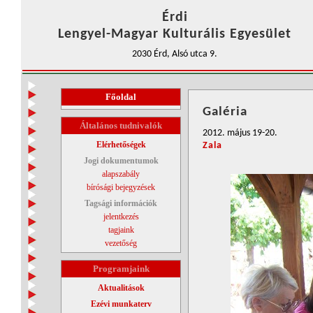
Érdi
Lengyel-Magyar Kulturális Egyesület
2030 Érd, Alsó utca 9.
Főoldal
Galéria
Általános tudnivalók
2012. május 19-20.
Elérhetőségek
Zala
Jogi dokumentumok
alapszabály
bírósági bejegyzések
Tagsági információk
jelentkezés
tagjaink
vezetőség
Programjaink
Aktualitások
Ezévi munkaterv