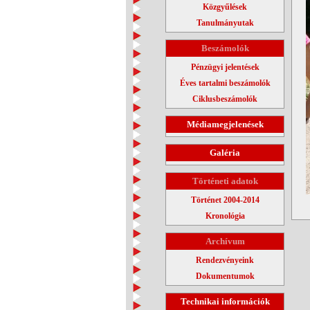
Közgyűlések
Tanulmányutak
Beszámolók
Pénzügyi jelentések
Éves tartalmi beszámolók
Ciklusbeszámolók
Médiamegjelenések
Galéria
Történeti adatok
Történet 2004-2014
Kronológia
Archívum
Rendezvényeink
Dokumentumok
Technikai információk