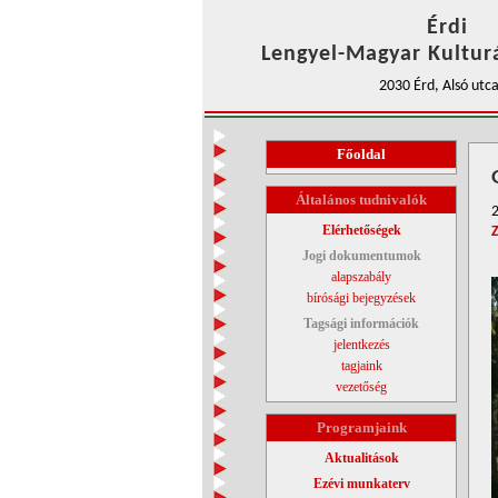
Érdi
Lengyel-Magyar Kulturá
2030 Érd, Alsó utca
Főoldal
Általános tudnivalók
2
Elérhetőségek
Jogi dokumentumok
alapszabály
bírósági bejegyzések
Tagsági információk
jelentkezés
tagjaink
vezetőség
Programjaink
Aktualitások
Ezévi munkaterv