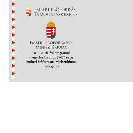
2015-2018. évi programok
megvalósítását az
EMET
és az
Emberi Erőforrások Minisztériuma
támogatta.