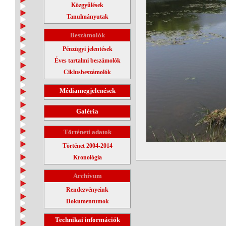
Közgyűlések
Tanulmányutak
Beszámolók
Pénzügyi jelentések
Éves tartalmi beszámolók
Ciklusbeszámolók
Médiamegjelenések
Galéria
Történeti adatok
Történet 2004-2014
Kronológia
Archívum
Rendezvényeink
Dokumentumok
Technikai információk