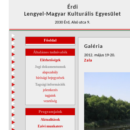
Érdi
Lengyel-Magyar Kulturális Egyesület
2030 Érd, Alsó utca 9.
Főoldal
Galéria
Általános tudnivalók
2012. május 19-20.
Elérhetőségek
Zala
Jogi dokumentumok
alapszabály
bírósági bejegyzések
Tagsági információk
jelentkezés
tagjaink
vezetőség
Programjaink
Aktualitások
Ezévi munkaterv