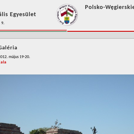
Polsko-Węgierski
lis Egyesület
 9.
Galéria
012. május 19-20.
Zala