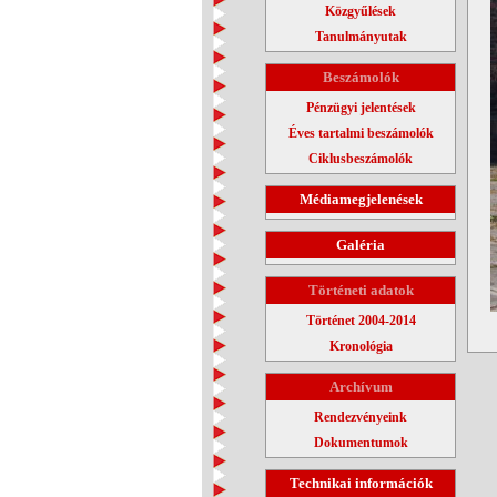
Közgyűlések
Tanulmányutak
Beszámolók
Pénzügyi jelentések
Éves tartalmi beszámolók
Ciklusbeszámolók
Médiamegjelenések
Galéria
Történeti adatok
Történet 2004-2014
Kronológia
Archívum
Rendezvényeink
Dokumentumok
Technikai információk