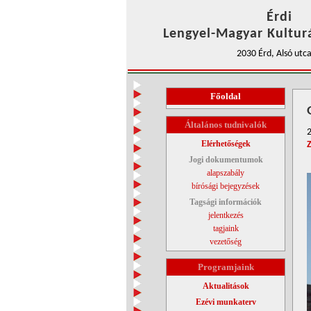
Érdi
Lengyel-Magyar Kulturá
2030 Érd, Alsó utca
Főoldal
Általános tudnivalók
2
Elérhetőségek
Jogi dokumentumok
alapszabály
bírósági bejegyzések
Tagsági információk
jelentkezés
tagjaink
vezetőség
Programjaink
Aktualitások
Ezévi munkaterv