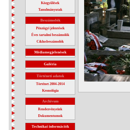
Közgyűlések
Tanulmányutak
Beszámolók
Pénzügyi jelentések
Éves tartalmi beszámolók
Ciklusbeszámolók
Médiamegjelenések
Galéria
Történeti adatok
Történet 2004-2014
Kronológia
Archívum
Rendezvényeink
Dokumentumok
Technikai információk