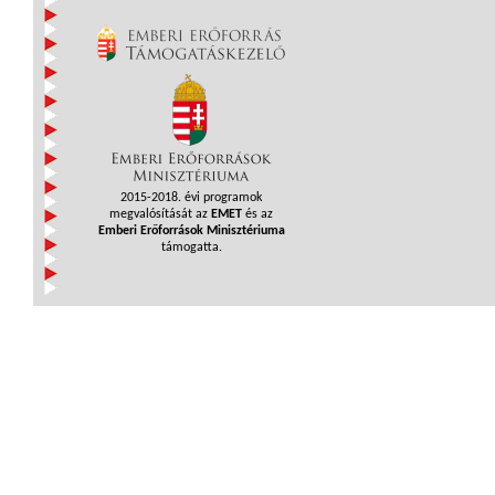
2015-2018. évi programok
megvalósítását az
EMET
és az
Emberi Erőforrások Minisztériuma
támogatta.