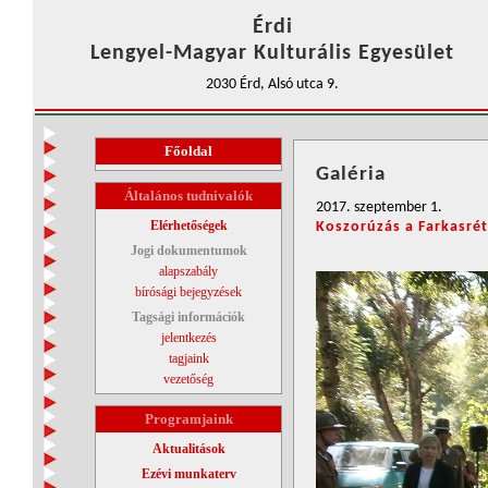
Érdi
Lengyel-Magyar Kulturális Egyesület
2030 Érd, Alsó utca 9.
Főoldal
Galéria
Általános tudnivalók
2017. szeptember 1.
Elérhetőségek
Koszorúzás a Farkasré
Jogi dokumentumok
alapszabály
bírósági bejegyzések
Tagsági információk
jelentkezés
tagjaink
vezetőség
Programjaink
Aktualitások
Ezévi munkaterv