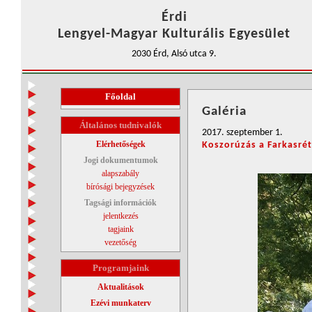
Érdi
Lengyel-Magyar Kulturális Egyesület
2030 Érd, Alsó utca 9.
Főoldal
Galéria
Általános tudnivalók
2017. szeptember 1.
Elérhetőségek
Koszorúzás a Farkasré
Jogi dokumentumok
alapszabály
bírósági bejegyzések
Tagsági információk
jelentkezés
tagjaink
vezetőség
Programjaink
Aktualitások
Ezévi munkaterv