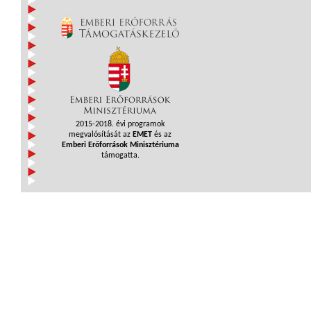
2015-2018. évi programok
megvalósítását az
EMET
és az
Emberi Erőforrások Minisztériuma
támogatta.