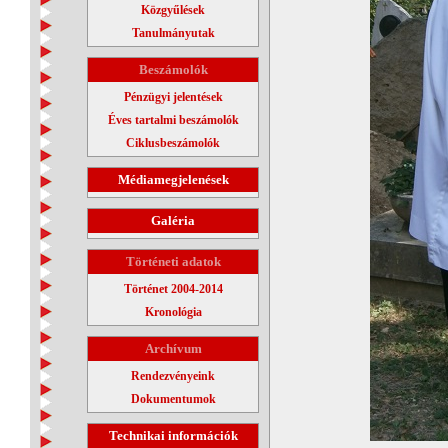
Közgyűlések
Tanulmányutak
Beszámolók
Pénzügyi jelentések
Éves tartalmi beszámolók
Ciklusbeszámolók
Médiamegjelenések
Galéria
Történeti adatok
Történet 2004-2014
Kronológia
Archívum
Rendezvényeink
Dokumentumok
Technikai információk