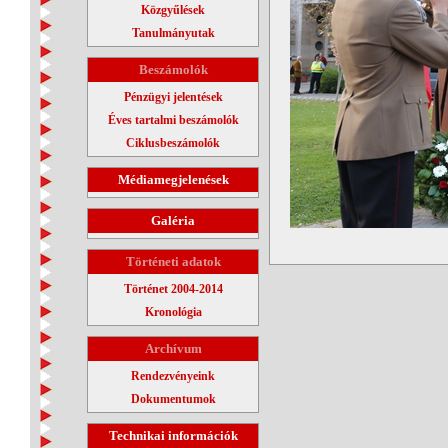
Közgyűlések
Tanulmányutak
Beszámolók
Pénzügyi jelentések
Éves tartalmi beszámolók
Ciklusbeszámolók
Médiamegjelenések
Galéria
Történeti adatok
Történet 2004-2014
Kronológia
Archívum
Rendezvényeink
Dokumentumok
Technikai információk