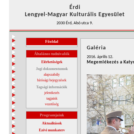
Érdi
Lengyel-Magyar Kulturális Egyesület
2030 Érd, Alsó utca 9.
Főoldal
Galéria
Általános tudnivalók
2016. április 12.
Elérhetőségek
Megemlékezés a Katy
Jogi dokumentumok
alapszabály
bírósági bejegyzések
Tagsági információk
jelentkezés
tagjaink
vezetőség
Programjaink
Aktualitások
Ezévi munkaterv