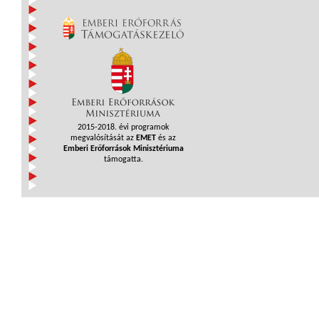
2015-2018. évi programok
megvalósítását az
EMET
és az
Emberi Erőforrások Minisztériuma
támogatta.