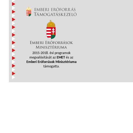
2015-2018. évi programok
megvalósítását az
EMET
és az
Emberi Erőforrások Minisztériuma
támogatta.