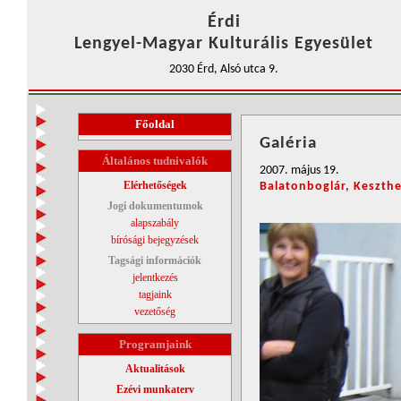
Érdi
Lengyel-Magyar Kulturális Egyesület
2030 Érd, Alsó utca 9.
Főoldal
Galéria
Általános tudnivalók
2007. május 19.
Elérhetőségek
Balatonboglár, Keszthe
Jogi dokumentumok
alapszabály
bírósági bejegyzések
Tagsági információk
jelentkezés
tagjaink
vezetőség
Programjaink
Aktualitások
Ezévi munkaterv