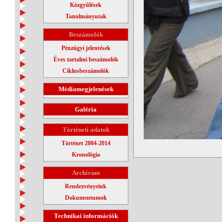
Közgyűlések
Tanulmányutak
Beszámolók
Pénzügyi jelentések
Éves tartalmi beszámolók
Ciklusbeszámolók
Médiamegjelenések
Galéria
Történeti adatok
Történet 2004-2014
Kronológia
Archívum
Rendezvényeink
Dokumentumok
Technikai információk