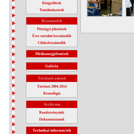
Közgyűlések
Tanulmányutak
Beszámolók
Pénzügyi jelentések
Éves tartalmi beszámolók
Ciklusbeszámolók
Médiamegjelenések
Galéria
Történeti adatok
Történet 2004-2014
Kronológia
Archívum
Rendezvényeink
Dokumentumok
Technikai információk