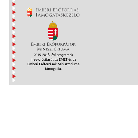
2015-2018. évi programok
megvalósítását az
EMET
és az
Emberi Erőforrások Minisztériuma
támogatta.