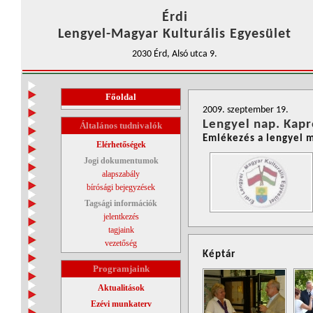
Érdi
Lengyel-Magyar Kulturális Egyesület
2030 Érd, Alsó utca 9.
Főoldal
2009. szeptember 19.
Lengyel nap. Kapr
Általános tudnivalók
Emlékezés a lengyel 
Elérhetőségek
Jogi dokumentumok
alapszabály
bírósági bejegyzések
Tagsági információk
jelentkezés
tagjaink
vezetőség
Képtár
Programjaink
Aktualitások
Ezévi munkaterv