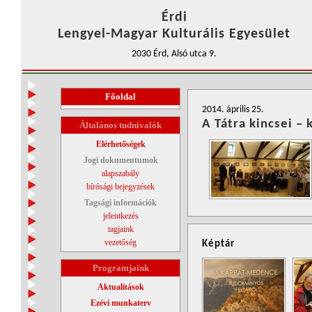
Érdi
Lengyel-Magyar Kulturális Egyesület
2030 Érd, Alsó utca 9.
Főoldal
2014. április 25.
A Tátra kincsei – 
Általános tudnivalók
Elérhetőségek
Jogi dokumentumok
alapszabály
bírósági bejegyzések
Tagsági információk
jelentkezés
tagjaink
vezetőség
Képtár
Programjaink
Aktualitások
Ezévi munkaterv