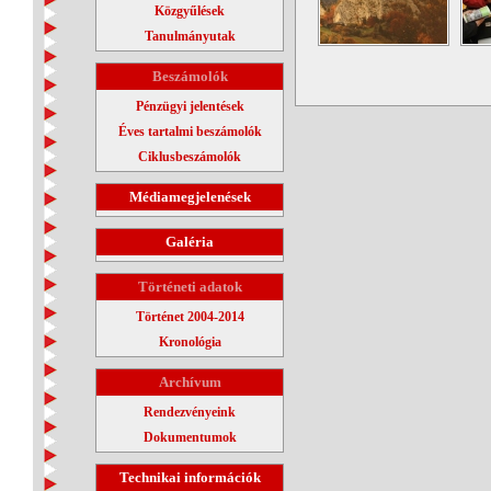
Közgyűlések
Tanulmányutak
Beszámolók
Pénzügyi jelentések
Éves tartalmi beszámolók
Ciklusbeszámolók
Médiamegjelenések
Galéria
Történeti adatok
Történet 2004-2014
Kronológia
Archívum
Rendezvényeink
Dokumentumok
Technikai információk