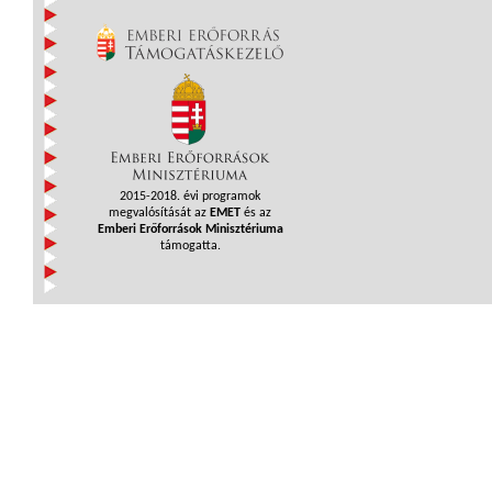
2015-2018. évi programok
megvalósítását az
EMET
és az
Emberi Erőforrások Minisztériuma
támogatta.