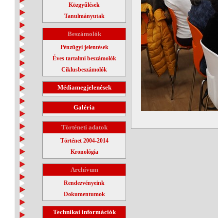
Közgyűlések
Tanulmányutak
Beszámolók
Pénzügyi jelentések
Éves tartalmi beszámolók
Ciklusbeszámolók
Médiamegjelenések
Galéria
Történeti adatok
Történet 2004-2014
Kronológia
Archívum
Rendezvényeink
Dokumentumok
Technikai információk