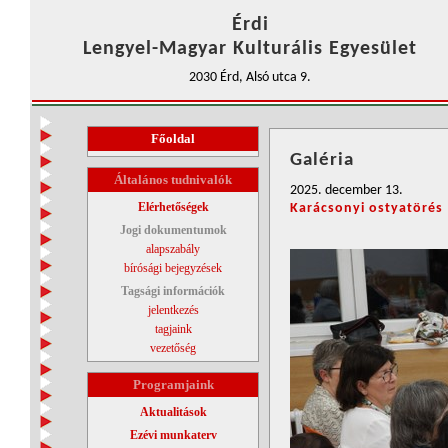
Érdi
Lengyel-Magyar Kulturális Egyesület
2030 Érd, Alsó utca 9.
Főoldal
Galéria
Általános tudnivalók
2025. december 13.
Elérhetőségek
Karácsonyi ostyatörés
Jogi dokumentumok
alapszabály
bírósági bejegyzések
Tagsági információk
jelentkezés
tagjaink
vezetőség
Programjaink
Aktualitások
Ezévi munkaterv