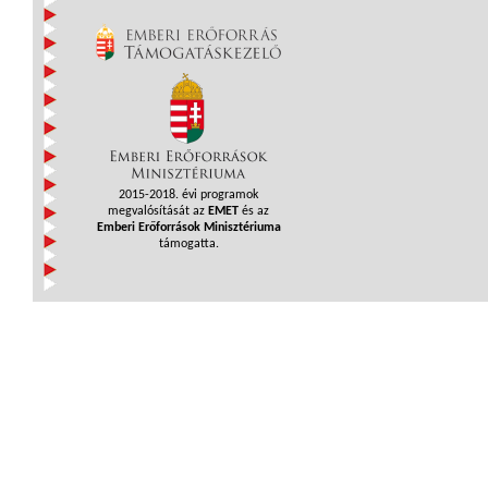
2015-2018. évi programok
megvalósítását az
EMET
és az
Emberi Erőforrások Minisztériuma
támogatta.