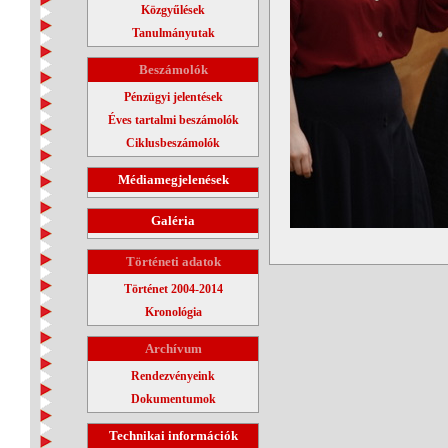
Közgyűlések
Tanulmányutak
Beszámolók
Pénzügyi jelentések
Éves tartalmi beszámolók
Ciklusbeszámolók
Médiamegjelenések
Galéria
Történeti adatok
Történet 2004-2014
Kronológia
Archívum
Rendezvényeink
Dokumentumok
Technikai információk