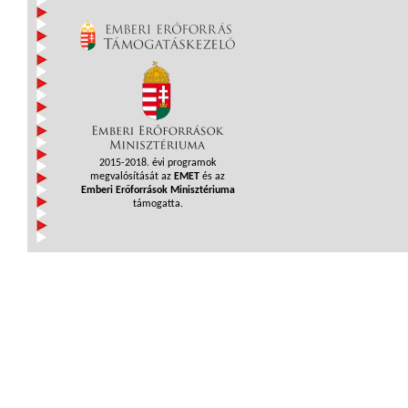
2015-2018. évi programok
megvalósítását az
EMET
és az
Emberi Erőforrások Minisztériuma
támogatta.