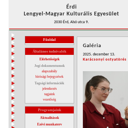
Érdi
Lengyel-Magyar Kulturális Egyesület
2030 Érd, Alsó utca 9.
Főoldal
Galéria
Általános tudnivalók
2025. december 13.
Elérhetőségek
Karácsonyi ostyatörés
Jogi dokumentumok
alapszabály
bírósági bejegyzések
Tagsági információk
jelentkezés
tagjaink
vezetőség
Programjaink
Aktualitások
Ezévi munkaterv