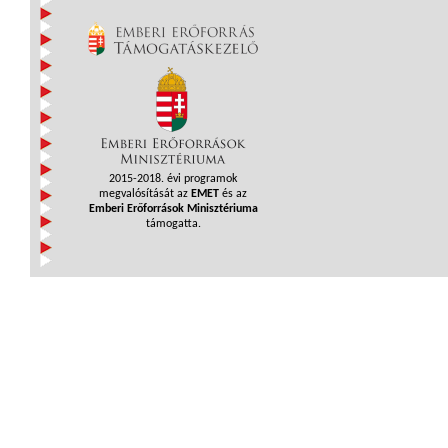
2015-2018. évi programok
megvalósítását az
EMET
és az
Emberi Erőforrások Minisztériuma
támogatta.