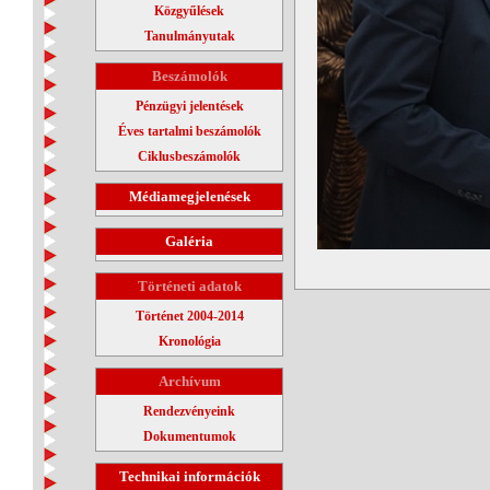
Közgyűlések
Tanulmányutak
Beszámolók
Pénzügyi jelentések
Éves tartalmi beszámolók
Ciklusbeszámolók
Médiamegjelenések
Galéria
Történeti adatok
Történet 2004-2014
Kronológia
Archívum
Rendezvényeink
Dokumentumok
Technikai információk