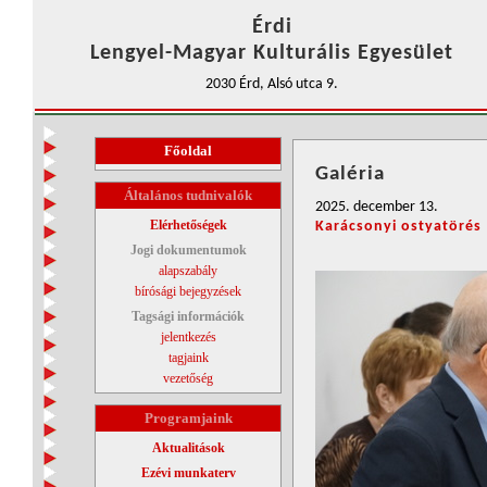
Érdi
Lengyel-Magyar Kulturális Egyesület
2030 Érd, Alsó utca 9.
Főoldal
Galéria
Általános tudnivalók
2025. december 13.
Elérhetőségek
Karácsonyi ostyatörés
Jogi dokumentumok
alapszabály
bírósági bejegyzések
Tagsági információk
jelentkezés
tagjaink
vezetőség
Programjaink
Aktualitások
Ezévi munkaterv