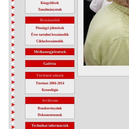
Közgyűlések
Tanulmányutak
Beszámolók
Pénzügyi jelentések
Éves tartalmi beszámolók
Ciklusbeszámolók
Médiamegjelenések
Galéria
Történeti adatok
Történet 2004-2014
Kronológia
Archívum
Rendezvényeink
Dokumentumok
Technikai információk