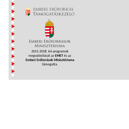
2015-2018. évi programok
megvalósítását az
EMET
és az
Emberi Erőforrások Minisztériuma
támogatta.