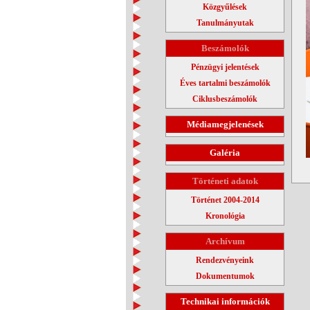
Közgyűlések
Tanulmányutak
Beszámolók
Pénzügyi jelentések
Éves tartalmi beszámolók
Ciklusbeszámolók
Médiamegjelenések
Galéria
Történeti adatok
Történet 2004-2014
Kronológia
Archívum
Rendezvényeink
Dokumentumok
Technikai információk