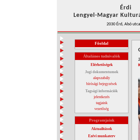
Érdi
Lengyel-Magyar Kulturá
2030 Érd, Alsó utca
Főoldal
Általános tudnivalók
Elérhetőségek
Jogi dokumentumok
alapszabály
bírósági bejegyzések
Tagsági információk
jelentkezés
tagjaink
vezetőség
Programjaink
Aktualitások
Ezévi munkaterv