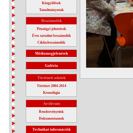
Közgyűlések
Tanulmányutak
Beszámolók
Pénzügyi jelentések
Éves tartalmi beszámolók
Ciklusbeszámolók
Médiamegjelenések
Galéria
Történeti adatok
Történet 2004-2014
Kronológia
Archívum
Rendezvényeink
Dokumentumok
Technikai információk