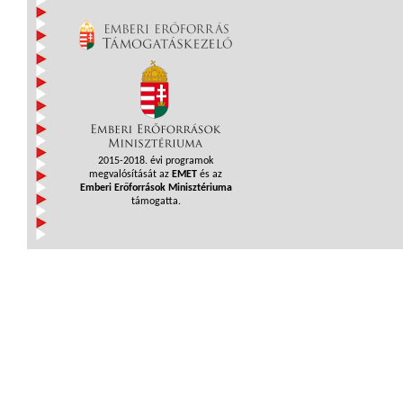
2015-2018. évi programok
megvalósítását az
EMET
és az
Emberi Erőforrások Minisztériuma
támogatta.