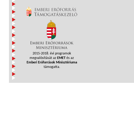
2015-2018. évi programok
megvalósítását az
EMET
és az
Emberi Erőforrások Minisztériuma
támogatta.