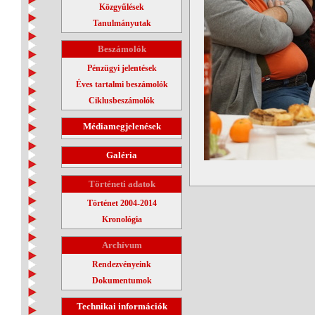
Közgyűlések
Tanulmányutak
Beszámolók
Pénzügyi jelentések
Éves tartalmi beszámolók
Ciklusbeszámolók
Médiamegjelenések
Galéria
Történeti adatok
Történet 2004-2014
Kronológia
Archívum
Rendezvényeink
Dokumentumok
Technikai információk