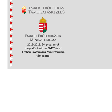
2015-2018. évi programok
megvalósítását az
EMET
és az
Emberi Erőforrások Minisztériuma
támogatta.