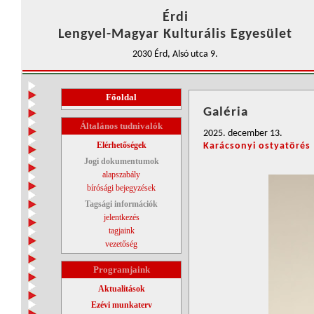
Érdi
Lengyel-Magyar Kulturális Egyesület
2030 Érd, Alsó utca 9.
Főoldal
Galéria
Általános tudnivalók
2025. december 13.
Elérhetőségek
Karácsonyi ostyatörés
Jogi dokumentumok
alapszabály
bírósági bejegyzések
Tagsági információk
jelentkezés
tagjaink
vezetőség
Programjaink
Aktualitások
Ezévi munkaterv