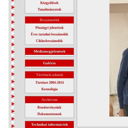
Közgyűlések
Tanulmányutak
Beszámolók
Pénzügyi jelentések
Éves tartalmi beszámolók
Ciklusbeszámolók
Médiamegjelenések
Galéria
Történeti adatok
Történet 2004-2014
Kronológia
Archívum
Rendezvényeink
Dokumentumok
Technikai információk