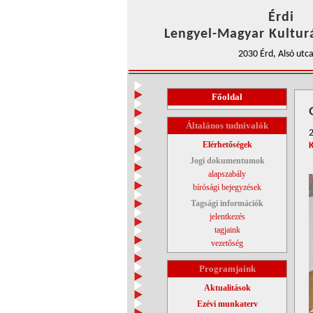
Érdi
Lengyel-Magyar Kulturá
2030 Érd, Alsó utca
Főoldal
Általános tudnivalók
Elérhetőségek
Jogi dokumentumok
alapszabály
bírósági bejegyzések
Tagsági információk
jelentkezés
tagjaink
vezetőség
Programjaink
Aktualitások
Ezévi munkaterv