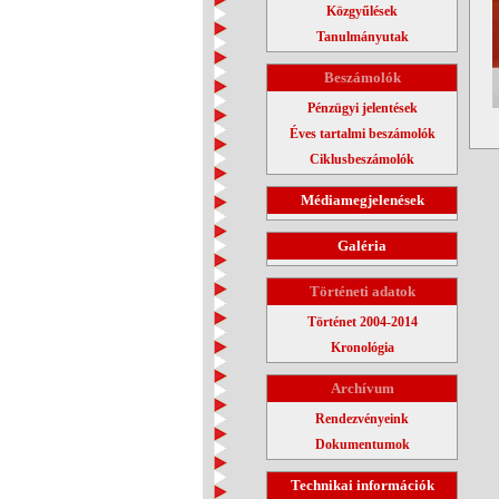
Közgyűlések
Tanulmányutak
Beszámolók
Pénzügyi jelentések
Éves tartalmi beszámolók
Ciklusbeszámolók
Médiamegjelenések
Galéria
Történeti adatok
Történet 2004-2014
Kronológia
Archívum
Rendezvényeink
Dokumentumok
Technikai információk