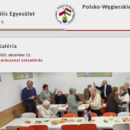
Polsko-Węgierski
lis Egyesület
 9.
Galéria
2025. december 13.
Karácsonyi ostyatörés