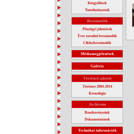
Közgyűlések
Tanulmányutak
Beszámolók
Pénzügyi jelentések
Éves tartalmi beszámolók
Ciklusbeszámolók
Médiamegjelenések
Galéria
Történeti adatok
Történet 2004-2014
Kronológia
Archívum
Rendezvényeink
Dokumentumok
Technikai információk