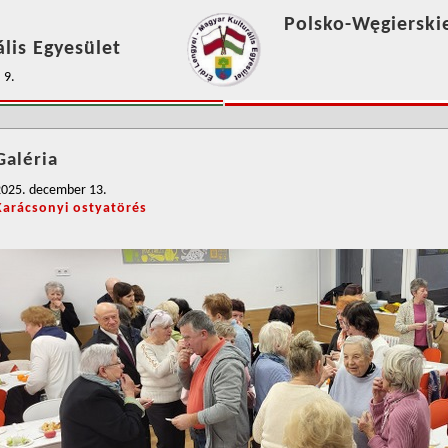
Polsko-Węgierski
lis Egyesület
 9.
Galéria
2025. december 13.
Karácsonyi ostyatörés