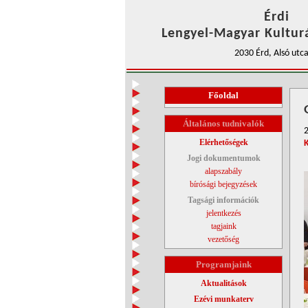
Érdi
Lengyel-Magyar Kulturá
2030 Érd, Alsó utca
Főoldal
Általános tudnivalók
Elérhetőségek
Jogi dokumentumok
alapszabály
bírósági bejegyzések
Tagsági információk
jelentkezés
tagjaink
vezetőség
Programjaink
Aktualitások
Ezévi munkaterv