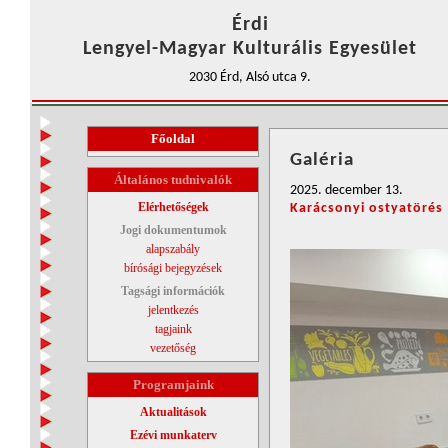
Érdi
Lengyel-Magyar Kulturális Egyesület
2030 Érd, Alsó utca 9.
Főoldal
Galéria
Általános tudnivalók
2025. december 13.
Elérhetőségek
Karácsonyi ostyatörés
Jogi dokumentumok
alapszabály
bírósági bejegyzések
Tagsági információk
jelentkezés
tagjaink
vezetőség
Programjaink
Aktualitások
Ezévi munkaterv