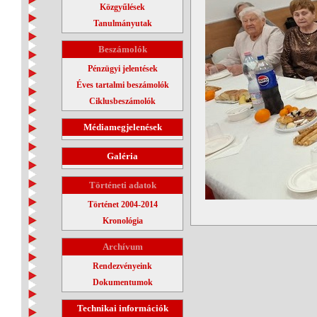
Közgyűlések
Tanulmányutak
Beszámolók
Pénzügyi jelentések
Éves tartalmi beszámolók
Ciklusbeszámolók
Médiamegjelenések
Galéria
Történeti adatok
Történet 2004-2014
Kronológia
Archívum
Rendezvényeink
Dokumentumok
Technikai információk