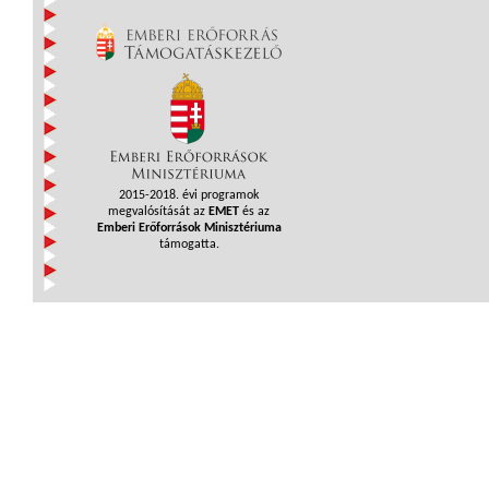
2015-2018. évi programok
megvalósítását az
EMET
és az
Emberi Erőforrások Minisztériuma
támogatta.