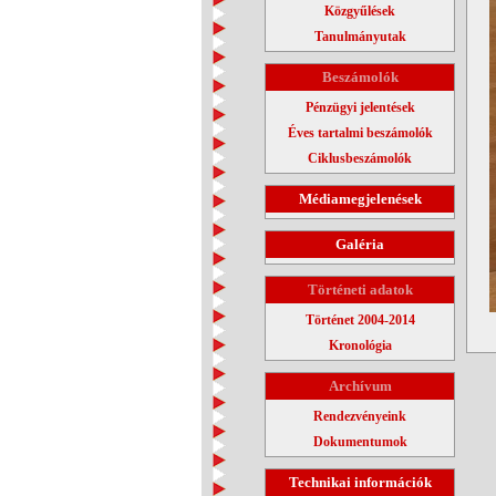
Közgyűlések
Tanulmányutak
Beszámolók
Pénzügyi jelentések
Éves tartalmi beszámolók
Ciklusbeszámolók
Médiamegjelenések
Galéria
Történeti adatok
Történet 2004-2014
Kronológia
Archívum
Rendezvényeink
Dokumentumok
Technikai információk