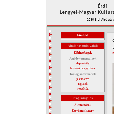
Érdi
Lengyel-Magyar Kulturá
2030 Érd, Alsó utca
Főoldal
Általános tudnivalók
Elérhetőségek
Jogi dokumentumok
alapszabály
bírósági bejegyzések
Tagsági információk
jelentkezés
tagjaink
vezetőség
Programjaink
Aktualitások
Ezévi munkaterv