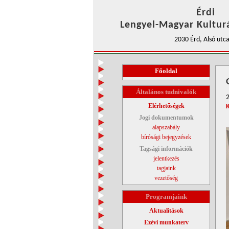
Érdi
Lengyel-Magyar Kulturá
2030 Érd, Alsó utca
Főoldal
Általános tudnivalók
Elérhetőségek
Jogi dokumentumok
alapszabály
bírósági bejegyzések
Tagsági információk
jelentkezés
tagjaink
vezetőség
Programjaink
Aktualitások
Ezévi munkaterv