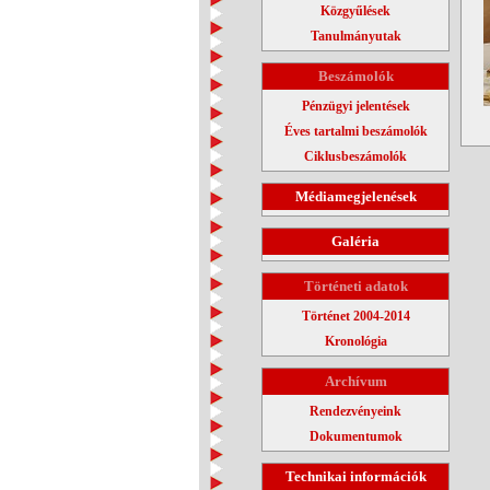
Közgyűlések
Tanulmányutak
Beszámolók
Pénzügyi jelentések
Éves tartalmi beszámolók
Ciklusbeszámolók
Médiamegjelenések
Galéria
Történeti adatok
Történet 2004-2014
Kronológia
Archívum
Rendezvényeink
Dokumentumok
Technikai információk