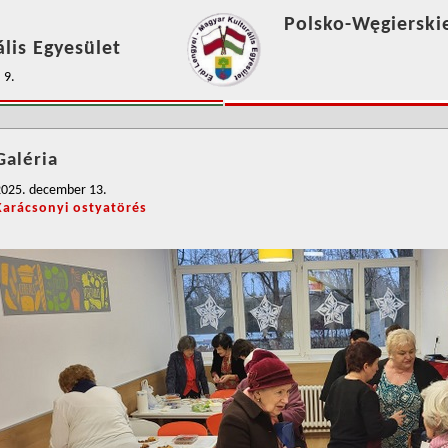
Polsko-Węgierski
lis Egyesület
 9.
Galéria
2025. december 13.
Karácsonyi ostyatörés